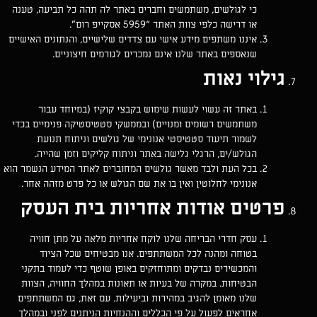
כי לגולשים, משתמשים וחברים באתר לה תהה כל תביעה, טענה
או דרישה כלפי צוות האתר “5959 אסקייפ רום”.
איננו משתפים מידע אישי עם צדדים שלישיים, והנתונים האישיים
שנאספים באתר שלנו אינם נמכרים לגורמים חיצוניים.
גילוי נאות
באתר זה עשוי לעשות שימוש בקבצי קוקיז (במיוחד עבור
משתמשים רשומים ומנויים) ובממשקי סטטיסטיקה פנימיים בכדי
לשמור תיעוד סטטיסטי אנונימי של גולשים וניתוח תנועת
הגולש/ים, הרגלי גלישה באתר וניתוח קליקים וזמן שהייה.
בכל העת ולבד מאשר גולשים המחוברים לאתר המידע הנשמר הוא
אנונימי לחלוטין ואין בו את שם הגולש או כל פרט מזהה אחר.
פרטים אודות אחריות בית העסק
עסק חדרי הבריחה שלנו לוקח אחריות מלאה על מתן חוויה
בטוחה ומהנה לכל המשתתפים. אנו מבטיחים שכל הציוד
והמכשירים נבדקים ומתוחזקים באופן שוטף כדי לעמוד בתקני
הבטיחות. במקרה של בעיות או תאונות במהלך החוויה, הצוות
שלנו מאומן להגיב במהירות וביעילות. עם זאת, גם המשתתפים
אחראים לפעול על פי הכללים וההנחיות הניתנים לפני ובמהלך