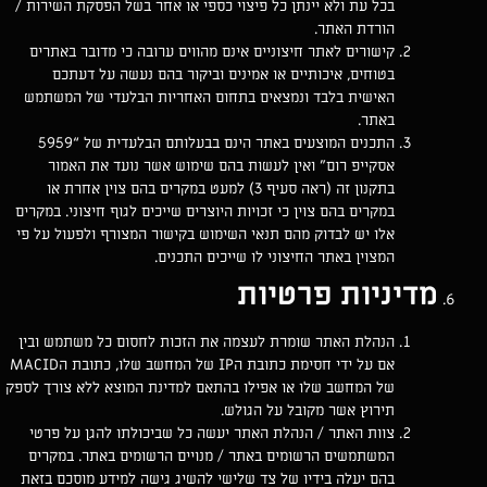
בכל עת ולא יינתן כל פיצוי כספי או אחר בשל הפסקת השירות /
הורדת האתר.
קישורים לאתר חיצוניים אינם מהווים ערובה כי מדובר באתרים
בטוחים, איכותיים או אמינים וביקור בהם נעשה על דעתכם
האישית בלבד ונמצאים בתחום האחריות הבלעדי של המשתמש
באתר.
התכנים המוצעים באתר הינם בבעלותם הבלעדית של “5959
אסקייפ רום” ואין לעשות בהם שימוש אשר נועד את האמור
בתקנון זה (ראה סעיף 3) למעט במקרים בהם צוין אחרת או
במקרים בהם צוין כי זכויות היוצרים שייכים לגוף חיצוני. במקרים
אלו יש לבדוק מהם תנאי השימוש בקישור המצורף ולפעול על פי
המצוין באתר החיצוני לו שייכים התכנים.
מדיניות פרטיות
הנהלת האתר שומרת לעצמה את הזכות לחסום כל משתמש ובין
אם על ידי חסימת כתובת הIP של המחשב שלו, כתובת הMACID
של המחשב שלו או אפילו בהתאם למדינת המוצא ללא צורך לספק
תירוץ אשר מקובל על הגולש.
צוות האתר / הנהלת האתר יעשה כל שביכולתו להגן על פרטי
המשתמשים הרשומים באתר / מנויים הרשומים באתר. במקרים
בהם יעלה בידיו של צד שלישי להשיג גישה למידע מוסכם בזאת