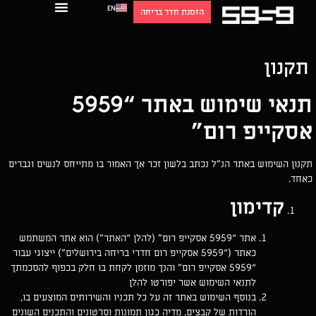
EN
תקנון
הזמנת חדר בריחה
תקנון
תנאי שימוש באתר “5959
אסקייפ רום”
תקנון השימוש באתר הנ”ל נכתב בלשון זכר אך האמור בו מתייחס לנשים וגברים
כאחד.
קדימון
אתר “5959 אסקייפ רום” (להלן “האתר”) הוא אתר המשתמש
כאתר (“5959 אסקייפ רום חדרי בריחה בירושלים”) ייצוגי עבור
“5959 אסקייפ רום” והנך מוזמן לקחת בו חלק בכפוף להסכמתך
לתנאי השימוש אשר יפורטו להלן
בנוסף השימוש באתר זה על כל תכניו והשירותים המוצעים בו,
הורדות של קבצים, מדיה כגון תמונות וסרטונים והתכנים השונים