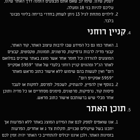
לעסק שלנו. שימו לב שאם אתם מבצעים הזמנה דרך האתר שלנו,
עליכם להיות בני 18 ומעלה
.
לילדים מתחת לגיל 13 ניתן לשחק בחדרי בריחה בליווי מבוגר
בלבד.
קניין רוחני
האתר כמו גם כל המידע שבו לרבות עיצוב האתר, קוד האתר,
קבצי מדיה לרבות גרפיקות, סרטונים, תמונות, טקסטים, קבצים
המוצעים להורדה וכל חומר אחר אשר מוצג באתר שייכים במלואם
לאתר הנ”ל ומהווים קניין רוחני בלעדי של אתר “5959 אסקייפ
רום” ואין לעשות בהם שימוש ללא אישור כתוב מראש מאתר
“5959 אסקייפ רום”.
בנוסף אין להפיץ, להעתיק, לשכפל, לפרסם, לחקות או לעבד
פיסות קוד, גרפיקות, סרטונים, סימנים מסחריים או כל מדיה ותוכן
אחר מבלי שיש ברשותכם אישור כתוב מראש.
תוכן האתר
אנו שואפים לספק לכם את המידע המוצג באתר ללא הפרעות אך
יתכנו בשל שיקולים טכניים, תקלות צד ג או אחרים, הפרעות
בזמינות האתר. ולכן איננו יכולים להתחייב כי האתר יהיה זמין לכם